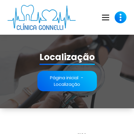
Pular
para
o
conteúdo
Localização
Página inicial
-
Localização